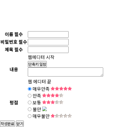
이름
필수
비밀번호
필수
제목
필수
웹에디터 시작
단축키 일람
내용
웹 에디터 끝
매우만족
만족
평점
보통
불만
매우불만
닫기